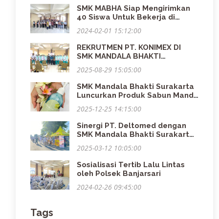
SMK MABHA Siap Mengirimkan
40 Siswa Untuk Bekerja di
Jepang
2024-02-01 15:12:00
REKRUTMEN PT. KONIMEX DI
SMK MANDALA BHAKTI
SURAKARTA
2025-08-29 15:05:00
SMK Mandala Bhakti Surakarta
Luncurkan Produk Sabun Mandi
“MANDALUX” Melalui Program
2025-12-25 14:15:00
Kreatif Kewirausahaan
Sinergi PT. Deltomed dengan
SMK Mandala Bhakti Surakarta
Berbagi Info Sehat dan
2025-03-12 10:05:00
Berwirausaha di Care Free Day
Colomadu
Sosialisasi Tertib Lalu Lintas
oleh Polsek Banjarsari
2024-02-26 09:45:00
Tags