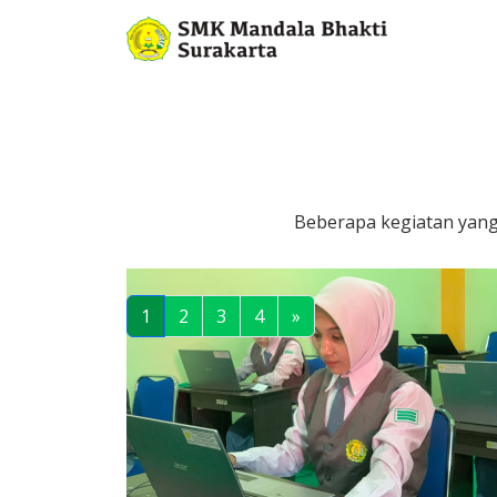
Beberapa kegiatan yang 
1
2
3
4
»