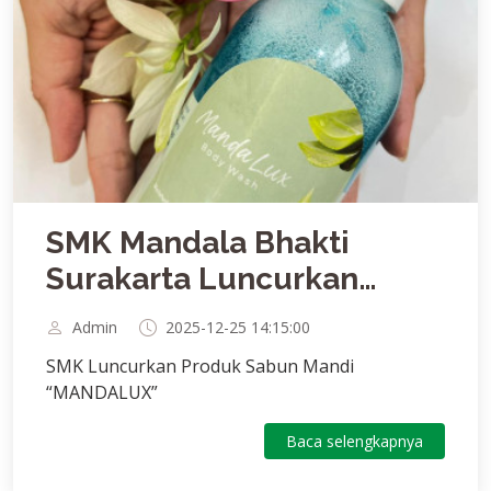
SMK Mandala Bhakti
Surakarta Luncurkan
Produk Sabun Mandi
Admin
2025-12-25 14:15:00
“MANDALUX” Melalui
SMK Luncurkan Produk Sabun Mandi
Program Kreatif
“MANDALUX”
Kewirausahaan
Baca selengkapnya