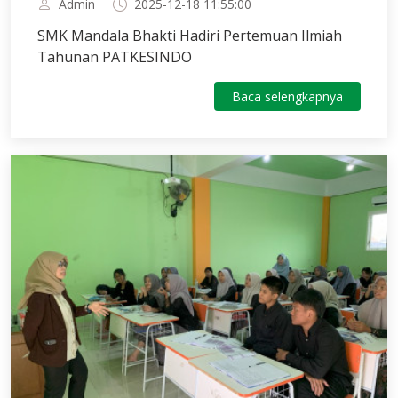
Admin
2025-12-18 11:55:00
Hadiri Pertemuan Ilmiah
SMK Mandala Bhakti Hadiri Pertemuan Ilmiah
Tahunan PATKESINDO
Tahunan PATKESINDO
Baca selengkapnya