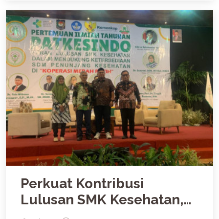
Perkuat Kontribusi
Lulusan SMK Kesehatan,
SMK Mandala Bhakti