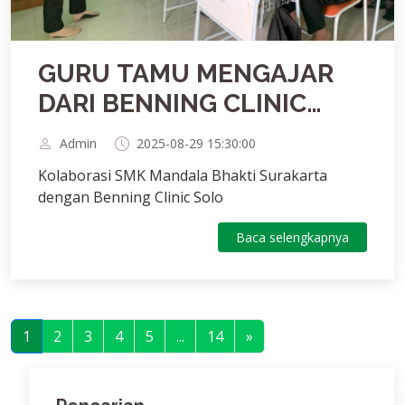
GURU TAMU MENGAJAR
DARI BENNING CLINIC
SOLO
Admin
2025-08-29 15:30:00
Kolaborasi SMK Mandala Bhakti Surakarta
dengan Benning Clinic Solo
Baca selengkapnya
1
2
3
4
5
...
14
»