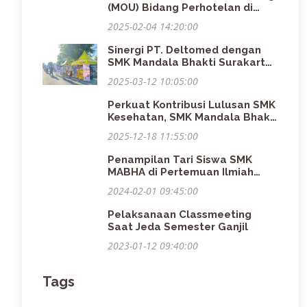
(MOU) Bidang Perhotelan di
Hotel Se-Solo Raya
2025-02-04 14:20:00
Sinergi PT. Deltomed dengan
SMK Mandala Bhakti Surakarta
Berbagi Info Sehat dan
2025-03-12 10:05:00
Berwirausaha di Care Free Day
Colomadu
Perkuat Kontribusi Lulusan SMK
Kesehatan, SMK Mandala Bhakti
Hadiri Pertemuan Ilmiah
2025-12-18 11:55:00
Tahunan PATKESINDO
Penampilan Tari Siswa SMK
MABHA di Pertemuan Ilmiah
Tahunan PATKESINDO
2024-02-01 09:45:00
Pelaksanaan Classmeeting
Saat Jeda Semester Ganjil
2023-01-12 09:40:00
Tags