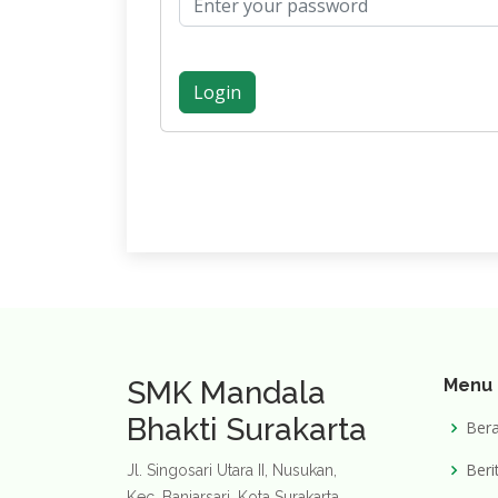
Login
SMK Mandala
Menu
Bhakti Surakarta
Ber
Beri
Jl. Singosari Utara II, Nusukan,
Kec. Banjarsari, Kota Surakarta,