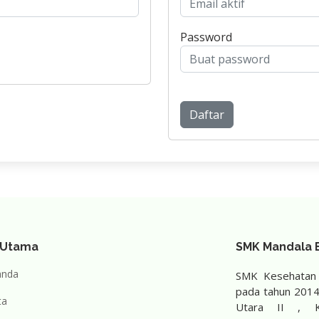
Password
Daftar
 Utama
SMK Mandala B
anda
SMK Kesehatan M
pada tahun 2014 
ta
Utara II , K