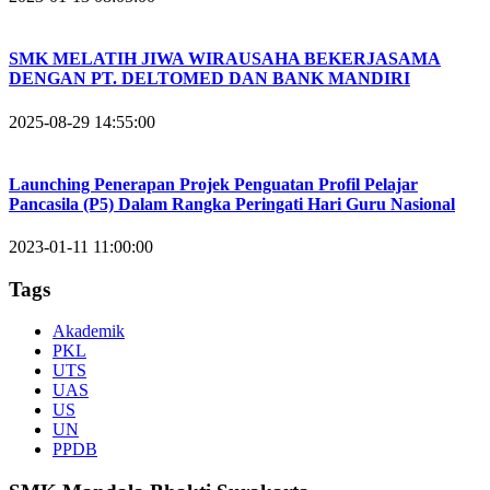
SMK MELATIH JIWA WIRAUSAHA BEKERJASAMA
DENGAN PT. DELTOMED DAN BANK MANDIRI
2025-08-29 14:55:00
Launching Penerapan Projek Penguatan Profil Pelajar
Pancasila (P5) Dalam Rangka Peringati Hari Guru Nasional
2023-01-11 11:00:00
Tags
Akademik
PKL
UTS
UAS
US
UN
PPDB