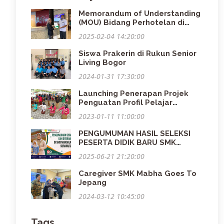
Memorandum of Understanding
(MOU) Bidang Perhotelan di
Hotel Se-Solo Raya
2025-02-04 14:20:00
Siswa Prakerin di Rukun Senior
Living Bogor
2024-01-31 17:30:00
Launching Penerapan Projek
Penguatan Profil Pelajar
Pancasila (P5) Dalam Rangka
2023-01-11 11:00:00
Peringati Hari Guru Nasional
PENGUMUMAN HASIL SELEKSI
PESERTA DIDIK BARU SMK
MANDALA BHAKTI SURAKARTA
2025-06-21 21:20:00
TAHUN AJARAN 2025/2026
Caregiver SMK Mabha Goes To
Jepang
2024-03-12 10:45:00
Tags