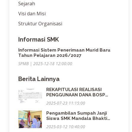
Sejarah
Visi dan Misi
Struktur Organisasi
Informasi SMK
Informasi Sistem Penerimaan Murid Baru
Tahun Pelajaran 2026/2027
SPMB | 2025-12-18 12:00:00
Berita Lainnya
REKAPITULASI REALISASI
PENGGUNAAN DANA BOSP
TAHAP 1 TAHUN 2025
2025-07-23 11:15:00
Pengambilan Sumpah Janji
Siswa SMK Mandala Bhakti
Surakarta, Siap Terjun PKL
2025-03-12 10:40:00