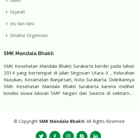
Galeri
Sejarah
Visi dan Misi
Struktur Organisasi
SMK Mandala Bhakti
SMK Kesehatan Mandala Bhakti Surakarta berdiri pada tahun
2014 yang bertempat di Jalan Singosari Utara II , Kelurahan
Nusukan, Kecamatan Banjarsari, Kota Surakarta. Didirikannya
SMK Kesehatan Mandala Bhakti Surakarta karena melihat
kondisi siswa lulusan SMP Negeri dan Swasta di sekitarnya
banyak yang kesulitan mencari sekolah untuk melanjutkan
sekolah di jurusan Farmasi dan Keperawatan. Saat ini SMK
Kesehatan Mandala Bhakti Surakarta menjadi sekolah pelopor
pendidikan karakter yang menjadi pilihan untuk siswa untuk
© Copyright
SMK Mandala Bhakti
. All Rights Reserved
menempuh pendidikan kejuruan kesehatan dengan karakter
yang baik.