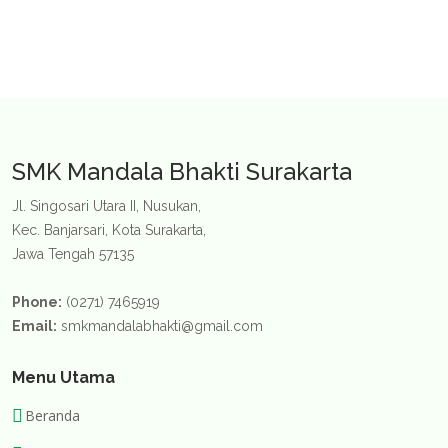
Sebagai Wahana Kreatifitas dan
2023-01-11 11:14:00
Komunikasi
Akademik
PKL
UTS
UAS
US
UN
PPDB
SMK Mandala Bhakti Surakarta
Jl. Singosari Utara II, Nusukan,
Kec. Banjarsari, Kota Surakarta,
Jawa Tengah 57135
Phone:
(0271) 7465919
Email:
smkmandalabhakti@gmail.com
Menu Utama
Beranda