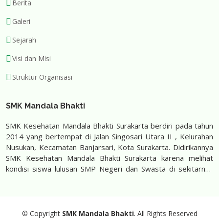
Berita
Galeri
Sejarah
Visi dan Misi
Struktur Organisasi
SMK Mandala Bhakti
SMK Kesehatan Mandala Bhakti Surakarta berdiri pada tahun
2014 yang bertempat di Jalan Singosari Utara II , Kelurahan
Nusukan, Kecamatan Banjarsari, Kota Surakarta. Didirikannya
SMK Kesehatan Mandala Bhakti Surakarta karena melihat
kondisi siswa lulusan SMP Negeri dan Swasta di sekitarnya
banyak yang kesulitan mencari sekolah untuk melanjutkan
sekolah di jurusan Farmasi dan Keperawatan. Saat ini SMK
Kesehatan Mandala Bhakti Surakarta menjadi sekolah pelopor
pendidikan karakter yang menjadi pilihan untuk siswa untuk
© Copyright
SMK Mandala Bhakti
. All Rights Reserved